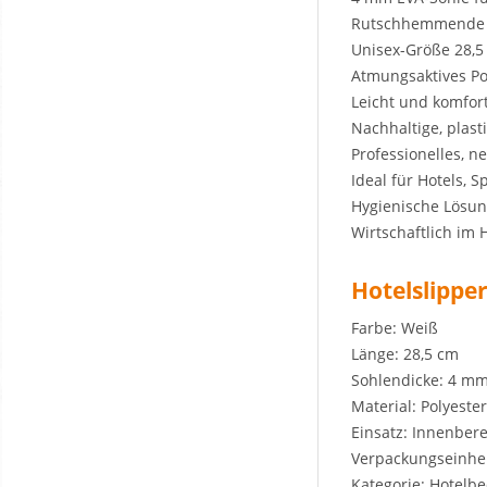
Rutschhemmende S
Unisex-Größe 28,5
Atmungsaktives Po
Leicht und komfor
Nachhaltige, plast
Professionelles, n
Ideal für Hotels, 
Hygienische Lösun
Wirtschaftlich im 
Hotelslippe
Farbe: Weiß
Länge: 28,5 cm
Sohlendicke: 4 m
Material: Polyester
Einsatz: Innenber
Verpackungseinhei
Kategorie: Hotelb