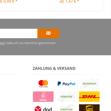
b 0,49 € *
ab 1,47 € *
gen
habe ich zur Kenntnis genommen.
ZAHLUNG & VERSAND