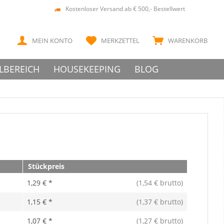
Kostenloser Versand ab € 500,- Bestellwert
MEIN KONTO
MERKZETTEL
WARENKORB
LBEREICH
HOUSEKEEPING
BLOG
Stückpreis
1,29 € *
(1,54 € brutto)
1,15 € *
(1,37 € brutto)
1,07 € *
(1,27 € brutto)