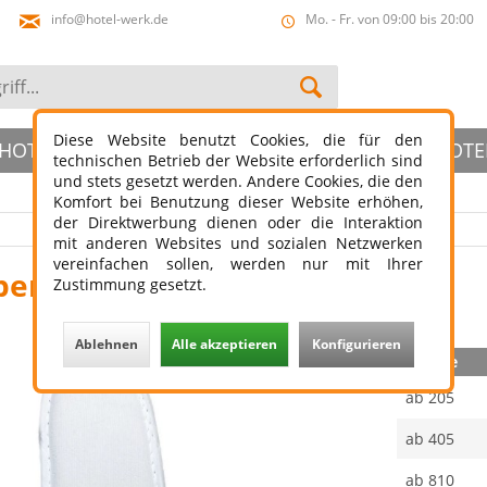
info@hotel-werk.de
Mo. - Fr. von 09:00 bis 20:00
Diese Website benutzt Cookies, die für den
HOTELBAD
HOTELSLIPPER
ÖFFENTLICHER HOTE
technischen Betrieb der Website erforderlich sind
und stets gesetzt werden. Andere Cookies, die den
Komfort bei Benutzung dieser Website erhöhen,
der Direktwerbung dienen oder die Interaktion
mit anderen Websites und sozialen Netzwerken
vereinfachen sollen, werden nur mit Ihrer
per Mailand
Zustimmung gesetzt.
Ablehnen
Alle akzeptieren
Konfigurieren
Menge
ab
205
ab
405
ab
810