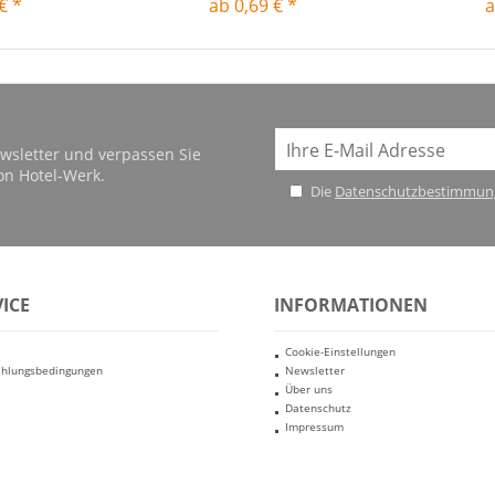
€ *
ab 0,69 € *
a
wsletter und verpassen Sie
on Hotel-Werk.
Die
Datenschutzbestimmun
ICE
INFORMATIONEN
Cookie-Einstellungen
ahlungsbedingungen
Newsletter
Über uns
Datenschutz
Impressum