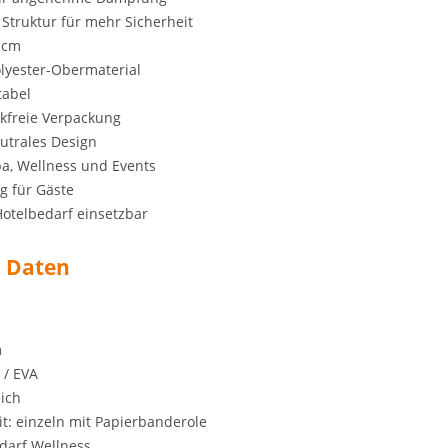
truktur für mehr Sicherheit
 cm
lyester-Obermaterial
tabel
ikfreie Verpackung
eutrales Design
Spa, Wellness und Events
g für Gäste
Hotelbedarf einsetzbar
r Daten
m
 / EVA
eich
t: einzeln mit Papierbanderole
edarf Wellness