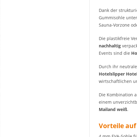
Dank der struktur
Gummisohle unter
Sauna-Vorzone od
Die plastikfreie 
nachhaltig
verpack
Events sind die
Ho
Durch ihr neutral
Hotelslipper Hote
wirtschaftlichen u
Die Kombination a
einem unverzichtb
Mailand weiß
.
Vorteile auf
4 mm EVA-Sohle 