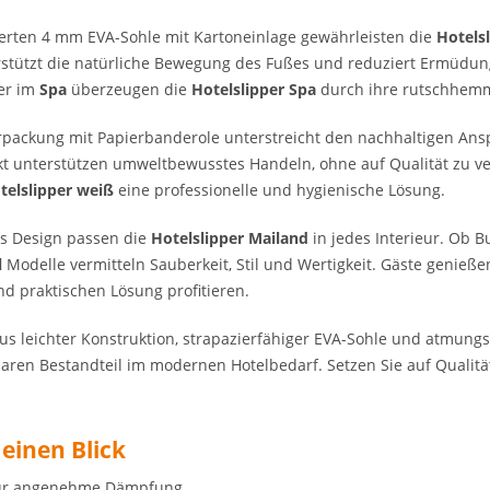
ierten 4 mm EVA-Sohle mit Kartoneinlage gewährleisten die
Hotels
stützt die natürliche Bewegung des Fußes und reduziert Ermüdu
er im
Spa
überzeugen die
Hotelslipper Spa
durch ihre rutschhem
Verpackung mit Papierbanderole unterstreicht den nachhaltigen An
t unterstützen umweltbewusstes Handeln, ohne auf Qualität zu v
telslipper weiß
eine professionelle und hygienische Lösung.
es Design passen die
Hotelslipper Mailand
in jedes Interieur. Ob B
l
Modelle vermitteln Sauberkeit, Stil und Wertigkeit. Gäste genieße
nd praktischen Lösung profitieren.
us leichter Konstruktion, strapazierfähiger EVA-Sohle und atmung
aren Bestandteil im modernen Hotelbedarf. Setzen Sie auf Qualitä
 einen Blick
für angenehme Dämpfung