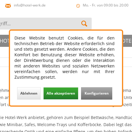
info@hotel-werk.de
Mo. - Fr. von 09:00 bis 20:00
Diese Website benutzt Cookies, die für den
HOTELBAD
HOTELSLIPPER
ÖFFENTLICHER HOTE
technischen Betrieb der Website erforderlich sind
und stets gesetzt werden. Andere Cookies, die den
Komfort bei Benutzung dieser Website erhöhen,
der Direktwerbung dienen oder die Interaktion
mit anderen Websites und sozialen Netzwerken
vereinfachen sollen, werden nur mit Ihrer
Zustimmung gesetzt.
ehmen, das sich seit seiner Gründung im Jahr 2012 auf das Thema H
Ablehnen
Alle akzeptieren
Konfigurieren
en an, die speziell für die Bedürfnisse von Hotels und anderen Un
ort und die Zufriedenheit der Gäste zu maximieren und gleichzeiti
ie Hotel-Werk anbietet, gehören zum Beispiel Bettwäsche, Handtüc
wie Minibar, Safes, Welcome-Trays und Kofferböcke. Dabei legt d
nsprechende Optik und eine einfache Pflege, um den hohen Anforde