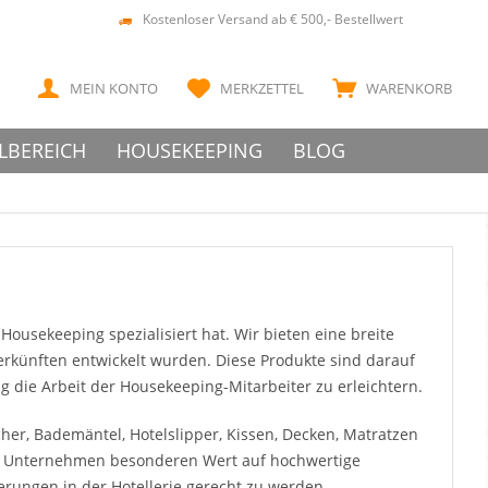
Kostenloser Versand ab € 500,- Bestellwert
MEIN KONTO
MERKZETTEL
WARENKORB
LBEREICH
HOUSEKEEPING
BLOG
ousekeeping spezialisiert hat. Wir bieten eine breite
terkünften entwickelt wurden. Diese Produkte sind darauf
g die Arbeit der Housekeeping-Mitarbeiter zu erleichtern.
her, Bademäntel, Hotelslipper, Kissen, Decken, Matratzen
as Unternehmen besonderen Wert auf hochwertige
rungen in der Hotellerie gerecht zu werden.