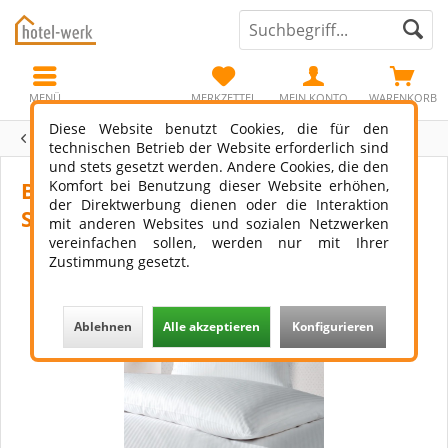
MENÜ
MERKZETTEL
MEIN KONTO
WARENKORB
Diese Website benutzt Cookies, die für den
Übersicht
Hotelbett
technischen Betrieb der Website erforderlich sind
und stets gesetzt werden. Andere Cookies, die den
Komfort bei Benutzung dieser Website erhöhen,
Bettwäsche Larissa 8 mm
der Direktwerbung dienen oder die Interaktion
Streifendesign
mit anderen Websites und sozialen Netzwerken
vereinfachen sollen, werden nur mit Ihrer
Zustimmung gesetzt.
Ablehnen
Alle akzeptieren
Konfigurieren