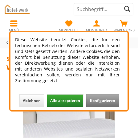
MENÜ
MERKZETTEL
MEIN KONTO
WARENKORB
Diese Website benutzt Cookies, die für den
Übersicht
Bettwäsche
technischen Betrieb der Website erforderlich sind
und stets gesetzt werden. Andere Cookies, die den
Komfort bei Benutzung dieser Website erhöhen,
Satin Bettwäsche Viola 6/24
der Direktwerbung dienen oder die Interaktion
Wechselstreifen
mit anderen Websites und sozialen Netzwerken
vereinfachen sollen, werden nur mit Ihrer
Zustimmung gesetzt.
Ablehnen
Alle akzeptieren
Konfigurieren