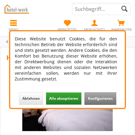
MENÜ
MERKZETTEL
MEIN KONTO
WARENKORB
Diese Website benutzt Cookies, die für den
Übersicht
Bettwäsche
technischen Betrieb der Website erforderlich sind
und stets gesetzt werden. Andere Cookies, die den
Komfort bei Benutzung dieser Website erhöhen,
Hotel Bettwäsche Olli Streifendesign
der Direktwerbung dienen oder die Interaktion
mit anderen Websites und sozialen Netzwerken
vereinfachen sollen, werden nur mit Ihrer
Zustimmung gesetzt.
Ablehnen
Alle akzeptieren
Konfigurieren