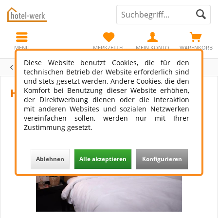
MENÜ
MERKZETTEL
MEIN KONTO
WARENKORB
Diese Website benutzt Cookies, die für den
Übersicht
Hotelbett
technischen Betrieb der Website erforderlich sind
und stets gesetzt werden. Andere Cookies, die den
Komfort bei Benutzung dieser Website erhöhen,
Hotel Bettwäsche Olli Streifendesign
der Direktwerbung dienen oder die Interaktion
mit anderen Websites und sozialen Netzwerken
vereinfachen sollen, werden nur mit Ihrer
Zustimmung gesetzt.
Ablehnen
Alle akzeptieren
Konfigurieren