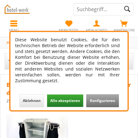
MENÜ
MERKZETTEL
MEIN KONTO
WARENKORB
Diese Website benutzt Cookies, die für den
Blog
technischen Betrieb der Website erforderlich sind
und stets gesetzt werden. Andere Cookies, die den
Komfort bei Benutzung dieser Website erhöhen,
Filtern
der Direktwerbung dienen oder die Interaktion
mit anderen Websites und sozialen Netzwerken
vereinfachen sollen, werden nur mit Ihrer
Zustimmung gesetzt.
Bedeutung guter Zimmermädchenwagen für
das Housekeeping-Personal
Ablehnen
Alle akzeptieren
Konfigurieren
25.09.24 18:00
0 Kommentare