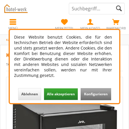
MENÜ
MERKZETTEL
MEIN KONTO
WARENKORB
Diese Website benutzt Cookies, die für den
Kühltechniken bei Hotel Minibars
technischen Betrieb der Website erforderlich sind
und stets gesetzt werden. Andere Cookies, die den
Komfort bei Benutzung dieser Website erhöhen,
Kühltechniken bei Hotel Minibars
der Direktwerbung dienen oder die Interaktion
mit anderen Websites und sozialen Netzwerken
16.04.23 00:00
0 Kommentare
vereinfachen sollen, werden nur mit Ihrer
Zustimmung gesetzt.
Ablehnen
Alle akzeptieren
Konfigurieren