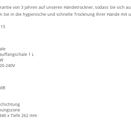
rantie von 3 Jahren auf unseren Händetrockner, sodass Sie sich au
en Sie in die hygienische und schnelle Trocknung Ihrer Hände mit
-15
ale
uffangschale 1 L
 W
20-240V
 dB
schichtung
knungszone
 340 x Tiefe 262 mm