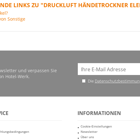
NDE LINKS ZU "DRUCKLUFT HÄNDETROCKNER ELEKT
kel?
von Sonstige
wsletter und verpassen Sie
on Hotel-Werk.
Die
Datenschutzbestimmun
ICE
INFORMATIONEN
Cookie-Einstellungen
ahlungsbedingungen
Newsletter
Über uns