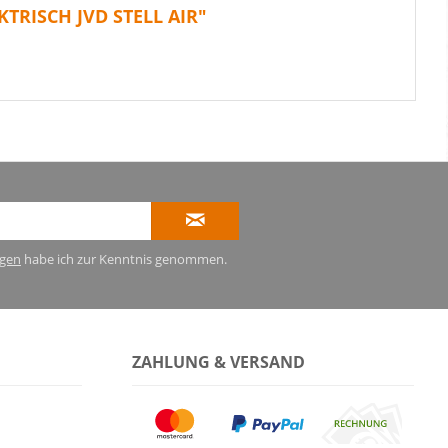
RISCH JVD STELL AIR"
gen
habe ich zur Kenntnis genommen.
ZAHLUNG & VERSAND