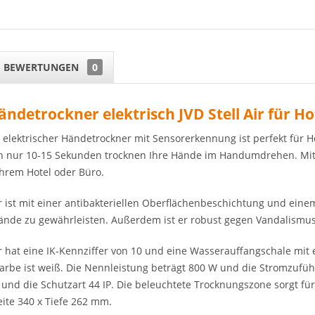
BEWERTUNGEN
0
ändetrockner elektrisch JVD Stell Air für H
 elektrischer Händetrockner mit Sensorerkennung ist perfekt für H
n nur 10-15 Sekunden trocknen Ihre Hände im Handumdrehen. Mit nu
Ihrem Hotel oder Büro.
ist mit einer antibakteriellen Oberflächenbeschichtung und einem
nde zu gewährleisten. Außerdem ist er robust gegen Vandalismus, s
hat eine IK-Kennziffer von 10 und eine Wasserauffangschale mit ei
Farbe ist weiß. Die Nennleistung beträgt 800 W und die Stromzufü
II und die Schutzart 44 IP. Die beleuchtete Trocknungszone sorgt 
ite 340 x Tiefe 262 mm.