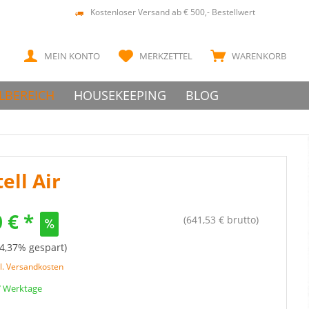
Kostenloser Versand ab € 500,- Bestellwert
MEIN KONTO
MERKZETTEL
WARENKORB
LBEREICH
HOUSEKEEPING
BLOG
ell Air
 € *
(641,53 € brutto)
24,37% gespart)
l. Versandkosten
 7 Werktage