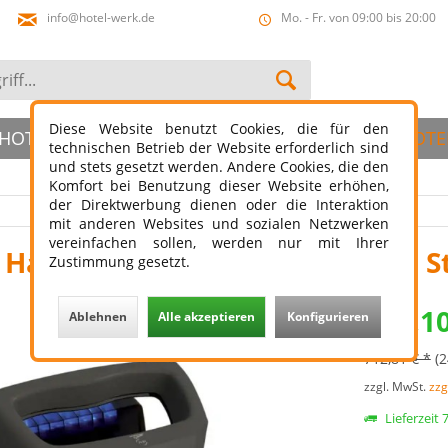
info@hotel-werk.de
Mo. - Fr. von 09:00 bis 20:00
Diese Website benutzt Cookies, die für den
HOTELBAD
HOTELSLIPPER
ÖFFENTLICHER HOTE
technischen Betrieb der Website erforderlich sind
und stets gesetzt werden. Andere Cookies, die den
Komfort bei Benutzung dieser Website erhöhen,
der Direktwerbung dienen oder die Interaktion
mit anderen Websites und sozialen Netzwerken
vereinfachen sollen, werden nur mit Ihrer
 Händetrockner elektrisch JVD St
Zustimmung gesetzt.
539,10
Ablehnen
Alle akzeptieren
Konfigurieren
712,81 € *
(
zzgl. MwSt.
zzg
Lieferzeit