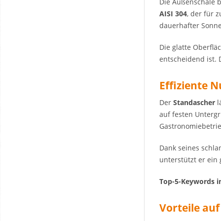
Die Außenschale 
AISI 304
, der für 
dauerhafter Sonne
Die glatte Oberflä
entscheidend ist. 
Effiziente 
Der
Standascher
l
auf festen Unterg
Gastronomiebetri
Dank seines schla
unterstützt er ei
Top-5-Keywords in
Vorteile auf