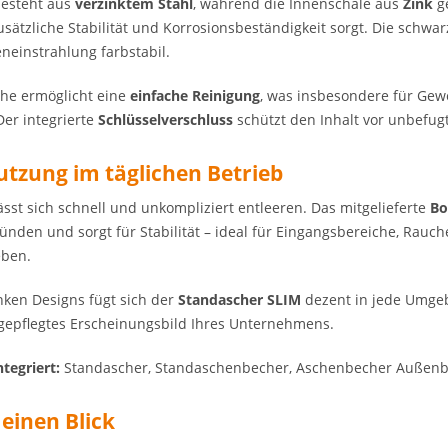
besteht aus
verzinktem Stahl
, während die Innenschale aus
Zink
ge
zusätzliche Stabilität und Korrosionsbeständigkeit sorgt. Die schwa
neinstrahlung farbstabil.
che ermöglicht eine
einfache Reinigung
, was insbesondere für Ge
Der integrierte
Schlüsselverschluss
schützt den Inhalt vor unbefugt
Nutzung im täglichen Betrieb
ässt sich schnell und unkompliziert entleeren. Das mitgelieferte
Bo
ründen und sorgt für Stabilität – ideal für Eingangsbereiche, Rau
eben.
nken Designs fügt sich der
Standascher SLIM
dezent in jede Umgebu
n gepflegtes Erscheinungsbild Ihres Unternehmens.
tegriert:
Standascher, Standaschenbecher, Aschenbecher Außenbe
 einen Blick