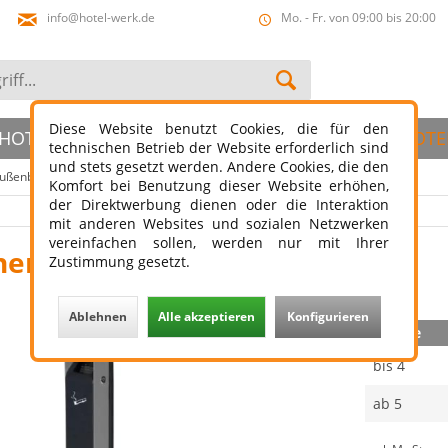
info@hotel-werk.de
Mo. - Fr. von 09:00 bis 20:00
Diese Website benutzt Cookies, die für den
HOTELBAD
HOTELSLIPPER
ÖFFENTLICHER HOTE
technischen Betrieb der Website erforderlich sind
und stets gesetzt werden. Andere Cookies, die den
ußenbereich
Standaschenbecher
Komfort bei Benutzung dieser Website erhöhen,
der Direktwerbung dienen oder die Interaktion
mit anderen Websites und sozialen Netzwerken
vereinfachen sollen, werden nur mit Ihrer
her SLIM 3 Außenbereich
Zustimmung gesetzt.
Ablehnen
Alle akzeptieren
Konfigurieren
Menge
bis
4
ab
5