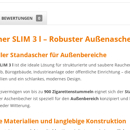
BEWERTUNGEN
0
er SLIM 3 l – Robuster Außenasch
ller Standascher für Außenbereiche
LIM 3 l
ist die ideale Lösung für strukturierte und saubere Rauch
b, Bürogebäude, Industrieanlage oder öffentliche Einrichtung – di
alien und ein schlankes, modernes Design.
gsvermögen von bis zu
900 Zigarettenstummeln
eignet sich der
St
r Aschenbecher ist speziell für den
Außenbereich
konzipiert und 
 jeder Witterung.
 Materialien und langlebige Konstruktion