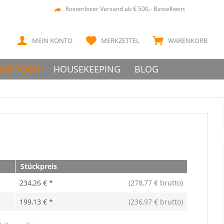
Kostenloser Versand ab € 500,- Bestellwert
MEIN KONTO
MERKZETTEL
WARENKORB
LBEREICH
HOUSEKEEPING
BLOG
Stückpreis
234,26 € *
(278,77 € brutto)
199,13 € *
(236,97 € brutto)