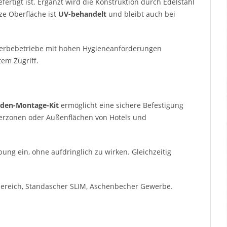
fertigt ist. Ergänzt wird die Konstruktion durch Edelstahl
rze Oberfläche ist
UV-behandelt
und bleibt auch bei
werbebetriebe mit hohen Hygieneanforderungen
em Zugriff.
den-Montage-Kit
ermöglicht eine sichere Befestigung
cherzonen oder Außenflächen von Hotels und
ng ein, ohne aufdringlich zu wirken. Gleichzeitig
reich, Standascher SLIM, Aschenbecher Gewerbe.