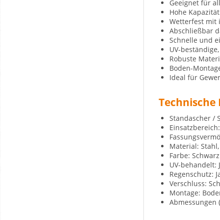
Geeignet für a
Hohe Kapazität
Wetterfest mit
Abschließbar d
Schnelle und e
UV-beständige,
Robuste Materi
Boden-Montage-
Ideal für Gewe
Technische
Standascher /
Einsatzbereich
Fassungsvermög
Material: Stahl,
Farbe: Schwarz
UV-behandelt: 
Regenschutz: J
Verschluss: Sc
Montage: Boden
Abmessungen (