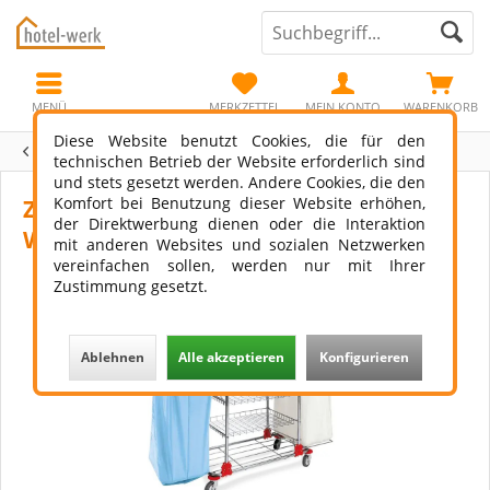
MENÜ
MERKZETTEL
MEIN KONTO
WARENKORB
Diese Website benutzt Cookies, die für den
Übersicht
Elba
technischen Betrieb der Website erforderlich sind
und stets gesetzt werden. Andere Cookies, die den
Komfort bei Benutzung dieser Website erhöhen,
Zimmermädchenwagen L Chrom
der Direktwerbung dienen oder die Interaktion
Wäschesack/Abfallsack
mit anderen Websites und sozialen Netzwerken
vereinfachen sollen, werden nur mit Ihrer
Zustimmung gesetzt.
Ablehnen
Alle akzeptieren
Konfigurieren