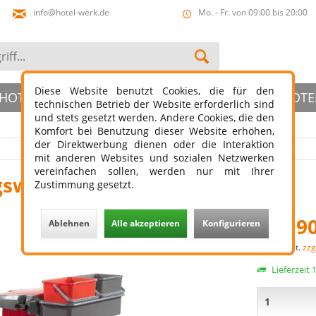
info@hotel-werk.de
Mo. - Fr. von 09:00 bis 20:00
Diese Website benutzt Cookies, die für den
HOTELBAD
HOTELSLIPPER
ÖFFENTLICHER HOTE
technischen Betrieb der Website erforderlich sind
und stets gesetzt werden. Andere Cookies, die den
Komfort bei Benutzung dieser Website erhöhen,
der Direktwerbung dienen oder die Interaktion
mit anderen Websites und sozialen Netzwerken
vereinfachen sollen, werden nur mit Ihrer
gswagen ohne Presse
Zustimmung gesetzt.
199,90
Ablehnen
Alle akzeptieren
Konfigurieren
zzgl. MwSt.
zzg
Lieferzeit