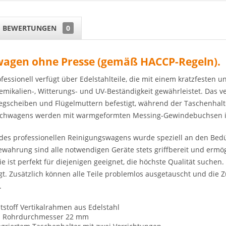
BEWERTUNGEN
0
wagen ohne Presse (gemäß HACCP-Regeln).
essionell verfügt über Edelstahlteile, die mit einem kratzfesten u
emikalien-, Witterungs- und UV-Beständigkeit gewährleistet. Das 
egscheiben und Flügelmuttern befestigt, während der Taschenhalt
schwagens werden mit warmgeformten Messing-Gewindebuchsen in 
 des professionellen Reinigungswagens wurde speziell an den Bed
ewahrung sind alle notwendigen Geräte stets griffbereit und ermög
ie ist perfekt für diejenigen geeignet, die höchste Qualität suche
igt. Zusätzlich können alle Teile problemlos ausgetauscht und di
.
tstoff Vertikalrahmen aus Edelstahl
m Rohrdurchmesser 22 mm