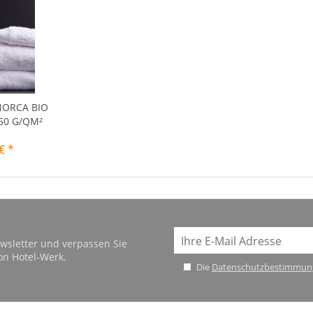
ORCA BIO
50 G/QM²
€ *
wsletter und verpassen Sie
on Hotel-Werk.
Die
Datenschutzbestimmun