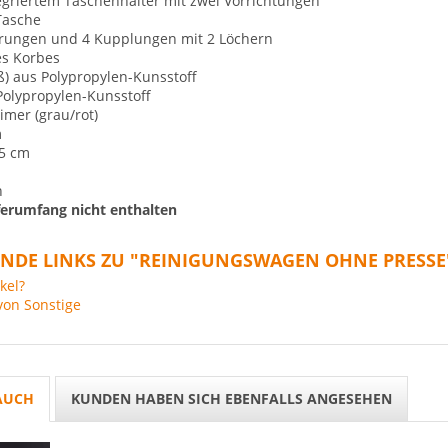
tegriertem Taschenhalter mit zwei Vorrichtungen
Tasche
erungen und 4 Kupplungen mit 2 Löchern
es Korbes
ß) aus Polypropylen-Kunsstoff
 Polypropylen-Kunsstoff
eimer (grau/rot)
m
15 cm
n
ferumfang nicht enthalten
NDE LINKS ZU "REINIGUNGSWAGEN OHNE PRESSE
kel?
von Sonstige
AUCH
KUNDEN HABEN SICH EBENFALLS ANGESEHEN