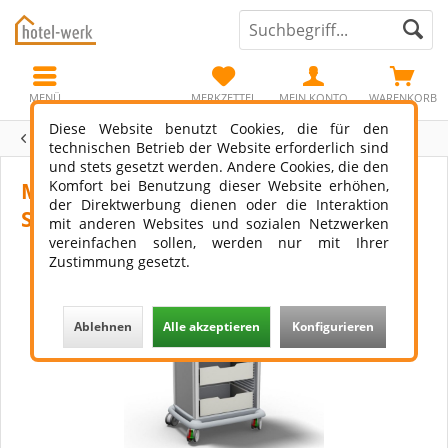
MENÜ
MERKZETTEL
MEIN KONTO
WARENKORB
Diese Website benutzt Cookies, die für den
Übersicht
Housekeeping
technischen Betrieb der Website erforderlich sind
und stets gesetzt werden. Andere Cookies, die den
Komfort bei Benutzung dieser Website erhöhen,
Minibarauffüllwagen mit 4
der Direktwerbung dienen oder die Interaktion
Schubladen/Rollo
mit anderen Websites und sozialen Netzwerken
vereinfachen sollen, werden nur mit Ihrer
Zustimmung gesetzt.
Ablehnen
Alle akzeptieren
Konfigurieren