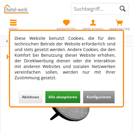
MENÜ
MERKZETTEL
MEIN KONTO
WARENKORB
Diese Website benutzt Cookies, die für den
Übersicht
Zimmer-Accessoires
technischen Betrieb der Website erforderlich sind
und stets gesetzt werden. Andere Cookies, die den
Komfort bei Benutzung dieser Website erhöhen,
Hotelwecker JVD Wuze Bluetooth
der Direktwerbung dienen oder die Interaktion
mit anderen Websites und sozialen Netzwerken
vereinfachen sollen, werden nur mit Ihrer
Zustimmung gesetzt.
Ablehnen
Alle akzeptieren
Konfigurieren