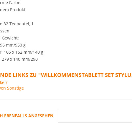
arme Farbe
edem Produkt
 32 Teebeutel, 1
assen
 Gewicht:
 296 mm/950 g
er: 105 x 152 mm/140 g
t: 279 x 140 mm/290
NDE LINKS ZU "WILLKOMMENSTABLETT SET STYL
kel?
von Sonstige
H EBENFALLS ANGESEHEN