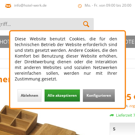
info@hotel-werk.de
Mo. - Fr. von 09:00 bis 20:00
Diese Website benutzt Cookies, die für den
HOTELBAD
HOTELSLIPPER
ÖFFENTLICHER HOTE
technischen Betrieb der Website erforderlich sind
und stets gesetzt werden. Andere Cookies, die den
Komfort bei Benutzung dieser Website erhöhen,
der Direktwerbung dienen oder die Interaktion
mit anderen Websites und sozialen Netzwerken
vereinfachen sollen, werden nur mit Ihrer
enstablett Set Stylus Bambus
Zustimmung gesetzt.
38,95 
Ablehnen
Alle akzeptieren
Konfigurieren
zzgl. MwSt.
zzg
Lieferzeit