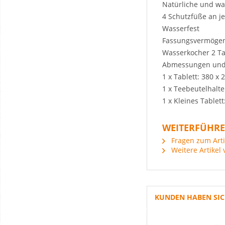
Natürliche und w
4 Schutzfüße an j
Wasserfest
Fassungsvermögen:
Wasserkocher 2 T
Abmessungen und
1 x Tablett: 380 x
1 x Teebeutelhalt
1 x Kleines Tablet
WEITERFÜHRE
Fragen zum Arti
Weitere Artikel 
KUNDEN HABEN SIC