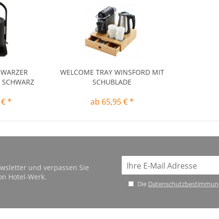
HWARZER
WELCOME TRAY WINSFORD MIT
 SCHWARZ
SCHUBLADE
 € *
ab 65,95 € *
wsletter und verpassen Sie
on Hotel-Werk.
Die
Datenschutzbestimmun