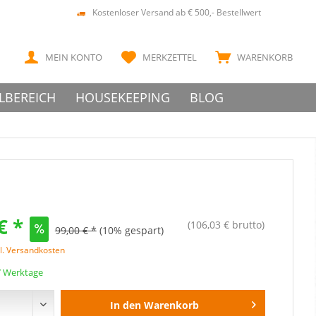
Kostenloser Versand ab € 500,- Bestellwert
MEIN KONTO
MERKZETTEL
WARENKORB
LBEREICH
HOUSEKEEPING
BLOG
€ *
(106,03 € brutto)
99,00 € *
(10% gespart)
l. Versandkosten
 7 Werktage
In den
Warenkorb