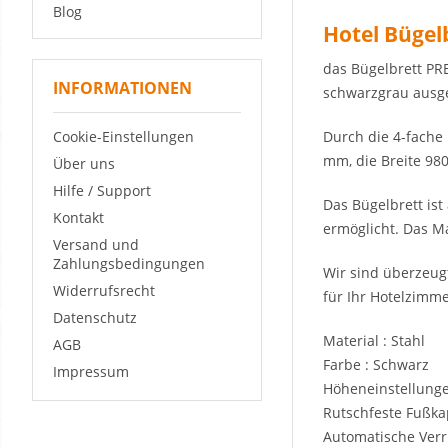
Blog
Hotel Büge
das Bügelbrett PR
INFORMATIONEN
schwarzgrau ausges
Cookie-Einstellungen
Durch die 4-fache
mm, die Breite 980
Über uns
Hilfe / Support
Das Bügelbrett is
Kontakt
ermöglicht. Das Ma
Versand und
Zahlungsbedingungen
Wir sind überzeug
Widerrufsrecht
für Ihr Hotelzimm
Datenschutz
Material : Stahl
AGB
Farbe : Schwarz
Impressum
Höheneinstellung
Rutschfeste Fußk
Automatische Verr