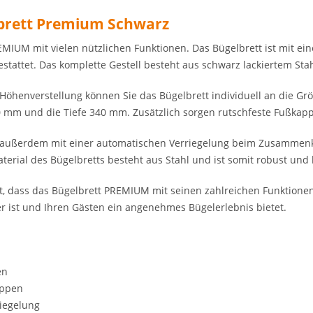
lbrett Premium Schwarz
EMIUM mit vielen nützlichen Funktionen. Das Bügelbrett ist mit 
tattet. Das komplette Gestell besteht aus schwarz lackiertem Stah
 Höhenverstellung können Sie das Bügelbrett individuell an die Gr
 mm und die Tiefe 340 mm. Zusätzlich sorgen rutschfeste Fußkappe
t außerdem mit einer automatischen Verriegelung beim Zusammenkl
terial des Bügelbretts besteht aus Stahl und ist somit robust und 
t, dass das Bügelbrett PREMIUM mit seinen zahlreichen Funktione
er ist und Ihren Gästen ein angenehmes Bügelerlebnis bietet.
en
appen
iegelung