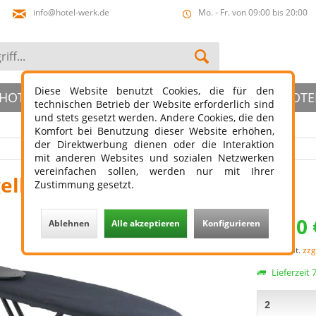
info@hotel-werk.de
Mo. - Fr. von 09:00 bis 20:00
Diese Website benutzt Cookies, die für den
HOTELBAD
HOTELSLIPPER
ÖFFENTLICHER HOTE
technischen Betrieb der Website erforderlich sind
und stets gesetzt werden. Andere Cookies, die den
Komfort bei Benutzung dieser Website erhöhen,
der Direktwerbung dienen oder die Interaktion
mit anderen Websites und sozialen Netzwerken
vereinfachen sollen, werden nur mit Ihrer
gelbrett Premium schwarz
Zustimmung gesetzt.
89,10 
Ablehnen
Alle akzeptieren
Konfigurieren
zzgl. MwSt.
zzg
Lieferzeit