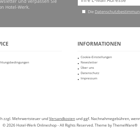
wsletter und verpassen Sie
on Hotel-Werk.
Die
Datenschutzbestimmun
ICE
INFORMATIONEN
Cookie-Einstellungen
ahlungsbedingungen
Newsletter
Über uns
Datenschutz
Impressum
ich zzgl. Mehrwertsteuer und
Versandkosten
und ggf. Nachnahmegebühren, wenn 
© 2026 Hotel-Werk Onlineshop - All Rights Reserved. Theme by
ThemeWare®