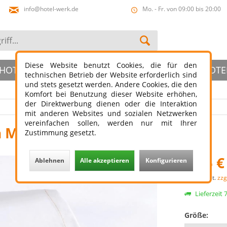
info@hotel-werk.de
Mo. - Fr. von 09:00 bis 20:00
Diese Website benutzt Cookies, die für den
HOTELBAD
HOTELSLIPPER
ÖFFENTLICHER HOTE
technischen Betrieb der Website erforderlich sind
und stets gesetzt werden. Andere Cookies, die den
Komfort bei Benutzung dieser Website erhöhen,
der Direktwerbung dienen oder die Interaktion
mit anderen Websites und sozialen Netzwerken
vereinfachen sollen, werden nur mit Ihrer
n Monaco 145 g/m²
Zustimmung gesetzt.
9,95 €
Ablehnen
Alle akzeptieren
Konfigurieren
zzgl. MwSt.
zzg
Lieferzeit
Größe: