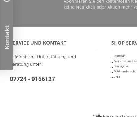
Abonnieren Sie den kostenlosen Ne
keine Neuigkeit oder Aktion mehr v
Kontakt
SERVICE UND KONTAKT
SHOP SERV
Kontakt
Telefonische Unterstützung und
Versand und Z
Beratung unter:
Rückgabe
Widerrufsrecht
AGB
07724 - 9166127
* Alle Preise verstehen s