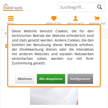
MENÜ
MERKZETTEL
MEIN KONTO
WARENKORB
Diese Website benutzt Cookies, die für den
Übersicht
Bettlaken
technischen Betrieb der Website erforderlich sind
und stets gesetzt werden. Andere Cookies, die den
Komfort bei Benutzung dieser Website erhöhen,
Bettlaken Monaco 145 g/m²
der Direktwerbung dienen oder die Interaktion
mit anderen Websites und sozialen Netzwerken
vereinfachen sollen, werden nur mit Ihrer
Zustimmung gesetzt.
Ablehnen
Alle akzeptieren
Konfigurieren