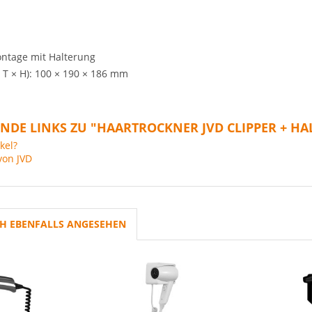
tage mit Halterung
T × H): 100 × 190 × 186 mm
NDE LINKS ZU "HAARTROCKNER JVD CLIPPER + H
kel?
von JVD
H EBENFALLS ANGESEHEN