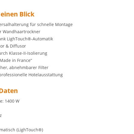
 einen Blick
ersalhalterung für schnelle Montage
r Wandhaartrockner
ank LighTouch®-Automatik
tor & Diffusor
rch Klasse-II-Isolierung
„Made in France“
her, abnehmbarer Filter
 professionelle Hotelausstattung
 Daten
e: 1400 W
z
matisch (LighTouch®)