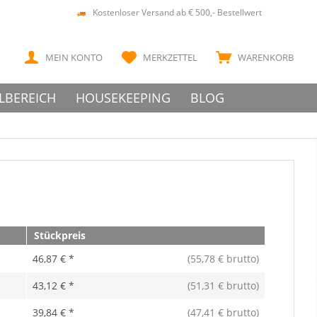
Kostenloser Versand ab € 500,- Bestellwert
MEIN KONTO
MERKZETTEL
WARENKORB
LBEREICH
HOUSEKEEPING
BLOG
Stückpreis
46,87 € *
(55,78 € brutto)
43,12 € *
(51,31 € brutto)
39,84 € *
(47,41 € brutto)