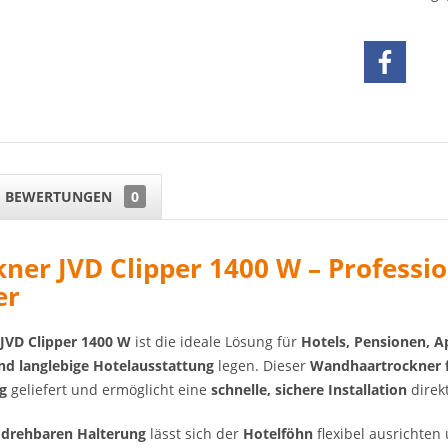
BEWERTUNGEN
0
ner JVD Clipper 1400 W – Professi
er
JVD Clipper 1400 W
ist die ideale Lösung für
Hotels, Pensionen, A
und langlebige Hotelausstattung
legen. Dieser
Wandhaartrockner f
g
geliefert und ermöglicht eine
schnelle, sichere Installation
direk
 drehbaren Halterung
lässt sich der
Hotelföhn
flexibel ausrichten