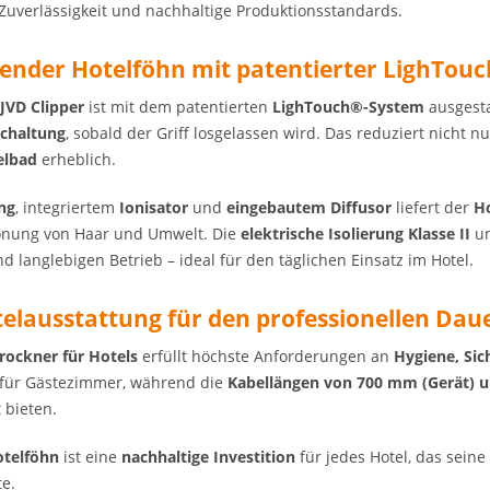
, Zuverlässigkeit und nachhaltige Produktionsstandards.
ender Hotelföhn mit patentierter LighTou
JVD Clipper
ist mit dem patentierten
LighTouch®-System
ausgestat
chaltung
, sobald der Griff losgelassen wird. Das reduziert nicht
elbad
erheblich.
ng
, integriertem
Ionisator
und
eingebautem Diffusor
liefert der
H
honung von Haar und Umwelt. Die
elektrische Isolierung Klasse II
un
langlebigen Betrieb – ideal für den täglichen Einsatz im Hotel.
elausstattung für den professionellen Dau
ockner für Hotels
erfüllt höchste Anforderungen an
Hygiene, Si
 für Gästezimmer, während die
Kabellängen von 700 mm (Gerät) 
 bieten.
otelföhn
ist eine
nachhaltige Investition
für jedes Hotel, das sein
e.