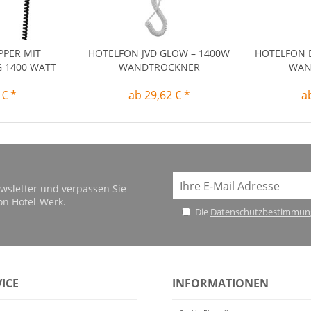
PPER MIT
HOTELFÖN JVD GLOW – 1400W
HOTELFÖN 
 1400 WATT
WANDTROCKNER
WAN
 € *
ab 29,62 € *
a
wsletter und verpassen Sie
on Hotel-Werk.
Die
Datenschutzbestimmun
ICE
INFORMATIONEN