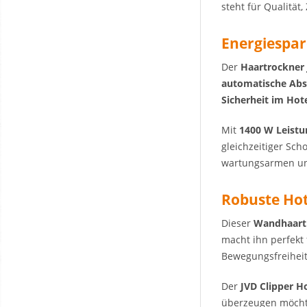
steht für Qualität
Energiespar
Der
Haartrockner 
automatische Abs
Sicherheit im Hot
Mit
1400 W Leistu
gleichzeitiger Sc
wartungsarmen und 
Robuste Hot
Dieser
Wandhaartr
macht ihn perfekt
Bewegungsfreiheit
Der
JVD Clipper H
überzeugen möcht