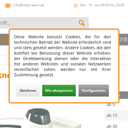
info@hotel-werk.de
Mo. - Fr. von 09:00 bis 20:00
Diese Website benutzt Cookies, die für den
HOTELBAD
HOTELSLIPPER
ÖFFENTLICHER HOTE
technischen Betrieb der Website erforderlich sind
und stets gesetzt werden. Andere Cookies, die den
Komfort bei Benutzung dieser Website erhöhen,
der Direktwerbung dienen oder die Interaktion
mit anderen Websites und sozialen Netzwerken
vereinfachen sollen, werden nur mit Ihrer
ner JVD Clipper + Halterung
Zustimmung gesetzt.
Ablehnen
Alle akzeptieren
Konfigurieren
Menge
ab
5
ab
15
ab
30