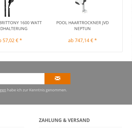
BRITTONY 1600 WATT
POOL HAARTROCKNER JVD
DHALTERUNG
NEPTUN
b 57,02 € *
ab 747,14 € *
gen
habe ich zur Kenntnis genommen.
ZAHLUNG & VERSAND