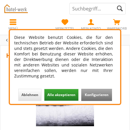
MENÜ
MERKZETTEL
MEIN KONTO
WARENKORB
Diese Website benutzt Cookies, die für den
Übersicht
Walkfrottee
technischen Betrieb der Website erforderlich sind
und stets gesetzt werden. Andere Cookies, die den
Komfort bei Benutzung dieser Website erhöhen,
Handtuch La Gomera 550 g/qm²
der Direktwerbung dienen oder die Interaktion
mit anderen Websites und sozialen Netzwerken
vereinfachen sollen, werden nur mit Ihrer
Zustimmung gesetzt.
Ablehnen
Alle akzeptieren
Konfigurieren