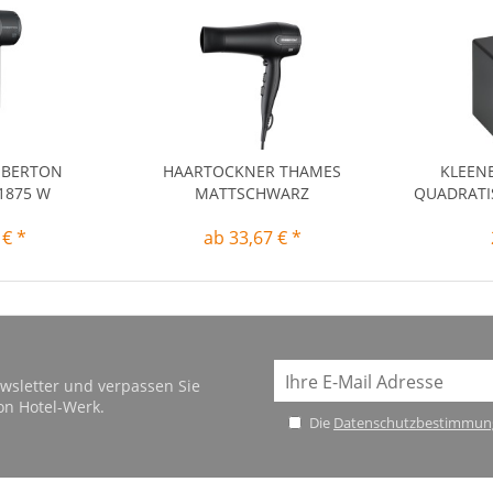
MBERTON
HAARTOCKNER THAMES
KLEEN
1875 W
MATTSCHWARZ
QUADRATI
 € *
ab 33,67 € *
wsletter und verpassen Sie
on Hotel-Werk.
Die
Datenschutzbestimmun