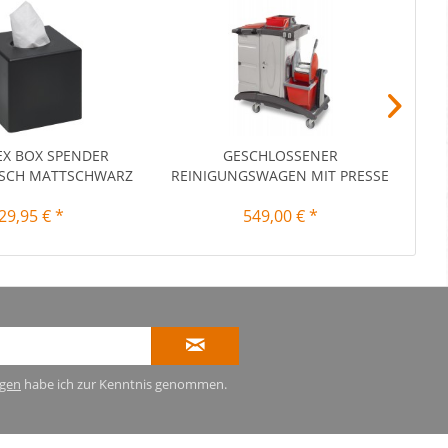
EX BOX SPENDER
GESCHLOSSENER
REI
SCH MATTSCHWARZ
REINIGUNGSWAGEN MIT PRESSE
29,95 € *
549,00 € *
gen
habe ich zur Kenntnis genommen.