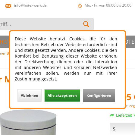
info@hotel-werk.de
Mo. - Fr. von 09:00 bis 20:00
Diese Website benutzt Cookies, die für den
HOTELBAD
HOTELSLIPPER
ÖFFENTLICHER HOTE
technischen Betrieb der Website erforderlich sind
und stets gesetzt werden. Andere Cookies, die den
imer Bad
Komfort bei Benutzung dieser Website erhöhen,
der Direktwerbung dienen oder die Interaktion
mit anderen Websites und sozialen Netzwerken
vereinfachen sollen, werden nur mit Ihrer
 Metall weiß 5 L
Zustimmung gesetzt.
16,95 
Ablehnen
Alle akzeptieren
Konfigurieren
zzgl. MwSt.
zzg
Lieferzeit