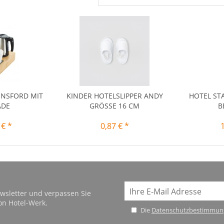
INSFORD MIT
KINDER HOTELSLIPPER ANDY
HOTEL ST
ADE
GRÖSSE 16 CM
B
 € *
0,87 € *
wsletter und verpassen Sie
on Hotel-Werk.
Die
Datenschutzbestimmun