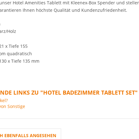
t unser Hotel Amenities Tablett mit Kleenex-Box Spender und stelle
garantieren Ihnen höchste Qualität und Kundenzufriedenheit.
n
arz/Holz
21 x Tiefe 155
rom quadratisch
 130 x Tiefe 135 mm
NDE LINKS ZU "HOTEL BADEZIMMER TABLETT SET"
kel?
von Sonstige
H EBENFALLS ANGESEHEN