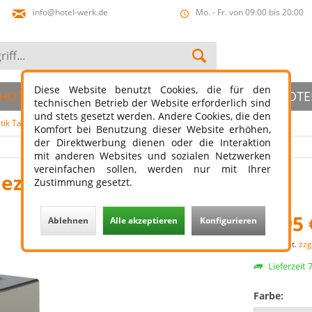
info@hotel-werk.de
Mo. - Fr. von 09:00 bis 20:00
Diese Website benutzt Cookies, die für den
HOTELBAD
HOTELSLIPPER
ÖFFENTLICHER HOTE
technischen Betrieb der Website erforderlich sind
und stets gesetzt werden. Andere Cookies, die den
ik Tablett
Komfort bei Benutzung dieser Website erhöhen,
der Direktwerbung dienen oder die Interaktion
mit anderen Websites und sozialen Netzwerken
vereinfachen sollen, werden nur mit Ihrer
dezimmer Tablett Set
Zustimmung gesetzt.
39,95 
Ablehnen
Alle akzeptieren
Konfigurieren
zzgl. MwSt.
zzg
Lieferzeit
Farbe: