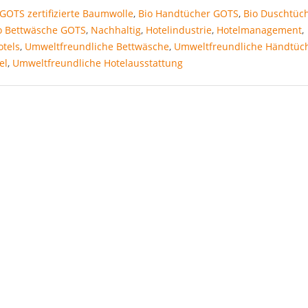
GOTS zertifizierte Baumwolle
,
Bio Handtücher GOTS
,
Bio Duschtüc
o Bettwäsche GOTS
,
Nachhaltig
,
Hotelindustrie
,
Hotelmanagement
,
tels
,
Umweltfreundliche Bettwäsche
,
Umweltfreundliche Händtüc
el
,
Umweltfreundliche Hotelausstattung