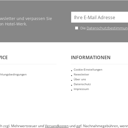
wsletter und verpassen Sie
on Hotel-Werk.
Die
Datenschutzbestimmun
ICE
INFORMATIONEN
Cookie-Einstellungen
ahlungsbedingungen
Newsletter
Über uns
Datenschutz
Impressum
ich zzgl. Mehrwertsteuer und
Versandkosten
und ggf. Nachnahmegebühren, wenn 