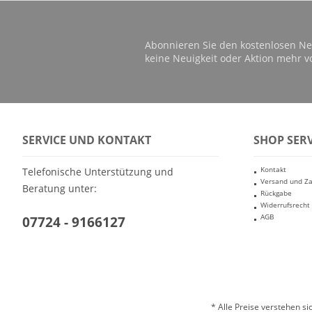
Abonnieren Sie den kostenlosen Ne
keine Neuigkeit oder Aktion mehr v
SERVICE UND KONTAKT
SHOP SERV
Kontakt
Telefonische Unterstützung und
Versand und Z
Beratung unter:
Rückgabe
Widerrufsrecht
AGB
07724 - 9166127
* Alle Preise verstehen s