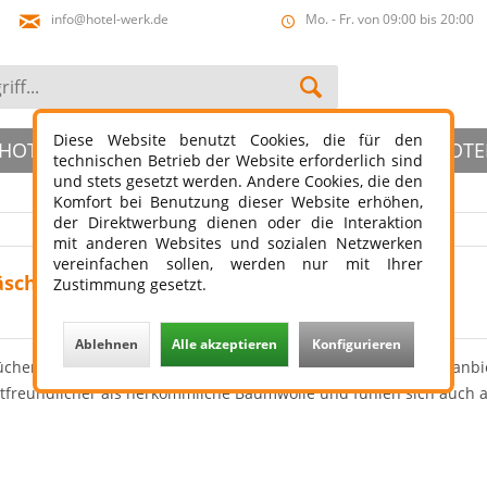
info@hotel-werk.de
Mo. - Fr. von 09:00 bis 20:00
Diese Website benutzt Cookies, die für den
HOTELBAD
HOTELSLIPPER
ÖFFENTLICHER HOTE
technischen Betrieb der Website erforderlich sind
und stets gesetzt werden. Andere Cookies, die den
Komfort bei Benutzung dieser Website erhöhen,
der Direktwerbung dienen oder die Interaktion
mit anderen Websites und sozialen Netzwerken
vereinfachen sollen, werden nur mit Ihrer
äsche
Zustimmung gesetzt.
Ablehnen
Alle akzeptieren
Konfigurieren
ücher, Duschtücher und Bettwäsche aus GOTS Bio-Baumwolle anbi
ltfreundlicher als herkömmliche Baumwolle und fühlen sich auch