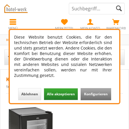
MENÜ
MERKZETTEL
MEIN KONTO
WARENKORB
Diese Website benutzt Cookies, die für den
Blog
technischen Betrieb der Website erforderlich sind
und stets gesetzt werden. Andere Cookies, die den
Komfort bei Benutzung dieser Website erhöhen,
Filtern
der Direktwerbung dienen oder die Interaktion
mit anderen Websites und sozialen Netzwerken
vereinfachen sollen, werden nur mit Ihrer
Zustimmung gesetzt.
Kühltechniken bei Hotel Minibars
16.04.23 00:00
0 Kommentare
Ablehnen
Alle akzeptieren
Konfigurieren