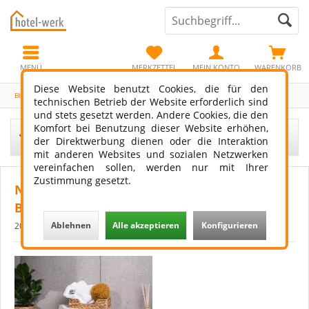
MENÜ
MERKZETTEL
MEIN KONTO
WARENKORB
Diese Website benutzt Cookies, die für den
Blog
technischen Betrieb der Website erforderlich sind
und stets gesetzt werden. Andere Cookies, die den
Komfort bei Benutzung dieser Website erhöhen,
Filtern
der Direktwerbung dienen oder die Interaktion
mit anderen Websites und sozialen Netzwerken
vereinfachen sollen, werden nur mit Ihrer
Zustimmung gesetzt.
Nachhaltige Hand, Duschtücher und
Bettwäsche
Ablehnen
Alle akzeptieren
Konfigurieren
20.04.23 00:00
0 Kommentare